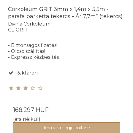
Corkoleum GRIT 3mm x 1,4m x 5,5m -
parafa parketta tekercs - Ár 7,7m² (tekercs)
Divina Corkoleum
CL-GRIT
- Biztonságos fizetés!
- Olcsó szállítás!
- Expressz kézbesítés!
Raktáron
168.297 HUF
(áfa nélkül)
Termék megjelenítése