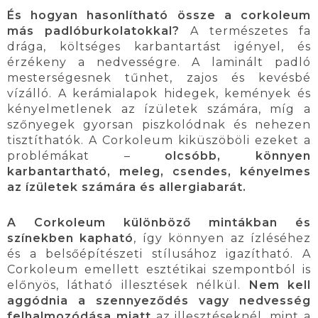
És hogyan hasonlítható össze a corkoleum
más padlóburkolatokkal?
A természetes fa
drága, költséges karbantartást igényel, és
érzékeny a nedvességre. A laminált padló
mesterségesnek tűnhet, zajos és kevésbé
vízálló. A kerámialapok hidegek, kemények és
kényelmetlenek az ízületek számára, míg a
szőnyegek gyorsan piszkolódnak és nehezen
tisztíthatók. A Corkoleum kiküszöböli ezeket a
problémákat –
olcsóbb, könnyen
karbantartható, meleg, csendes, kényelmes
az ízületek számára és allergiabarát.
A Corkoleum különböző mintákban és
színekben kapható
, így könnyen az ízléséhez
és a belsőépítészeti stílusához igazítható. A
Corkoleum emellett esztétikai szempontból is
előnyös, látható illesztések nélkül.
Nem kell
aggódnia a szennyeződés vagy nedvesség
felhalmozódása miatt
az illesztéseknél, mint a