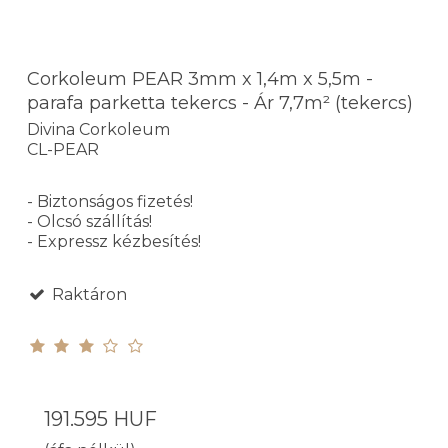
Corkoleum PEAR 3mm x 1,4m x 5,5m -
parafa parketta tekercs - Ár 7,7m² (tekercs)
Divina Corkoleum
CL-PEAR
- Biztonságos fizetés!
- Olcsó szállítás!
- Expressz kézbesítés!
Raktáron
191.595 HUF