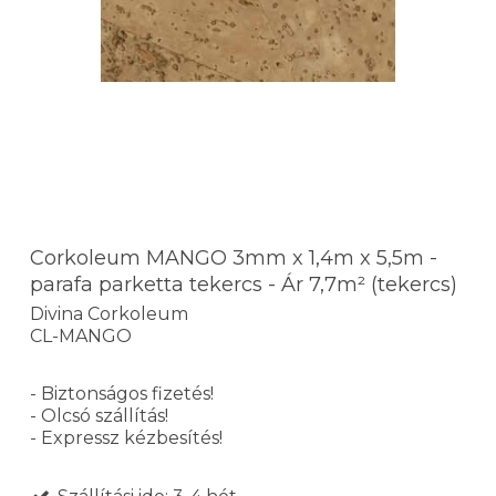
Corkoleum MANGO 3mm x 1,4m x 5,5m -
parafa parketta tekercs - Ár 7,7m² (tekercs)
Divina Corkoleum
CL-MANGO
- Biztonságos fizetés!
- Olcsó szállítás!
- Expressz kézbesítés!