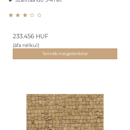
Szállítási ido: 3-4 hét
233.456 HUF
(áfa nélkül)
Termék megjelenítése