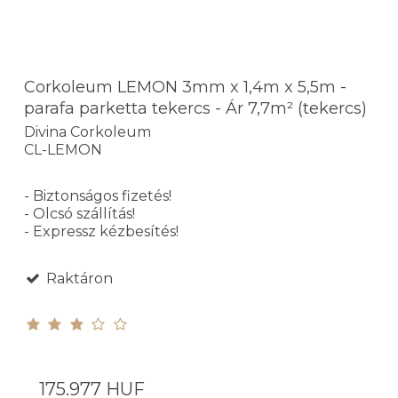
Corkoleum LEMON 3mm x 1,4m x 5,5m -
parafa parketta tekercs - Ár 7,7m² (tekercs)
Divina Corkoleum
CL-LEMON
- Biztonságos fizetés!
- Olcsó szállítás!
- Expressz kézbesítés!
Raktáron
175.977 HUF