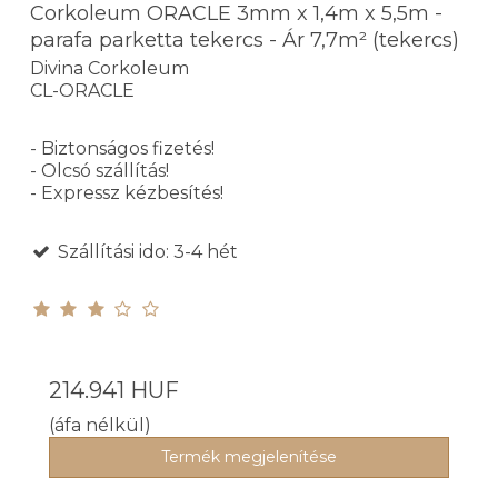
Corkoleum ORACLE 3mm x 1,4m x 5,5m -
parafa parketta tekercs - Ár 7,7m² (tekercs)
Divina Corkoleum
CL-ORACLE
- Biztonságos fizetés!
- Olcsó szállítás!
- Expressz kézbesítés!
Szállítási ido: 3-4 hét
214.941 HUF
(áfa nélkül)
Termék megjelenítése