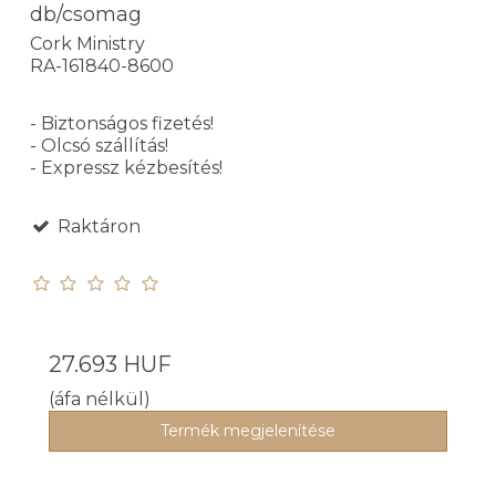
db/csomag
Cork Ministry
RA-161840-8600
- Biztonságos fizetés!
- Olcsó szállítás!
- Expressz kézbesítés!
Raktáron
27.693 HUF
(áfa nélkül)
Termék megjelenítése