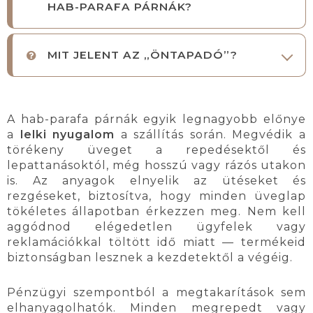
HAB-PARAFA PÁRNÁK?
MIT JELENT AZ „ÖNTAPADÓ”?
A hab-parafa párnák egyik legnagyobb előnye
a
lelki nyugalom
a szállítás során. Megvédik a
törékeny üveget a repedésektől és
lepattanásoktól, még hosszú vagy rázós utakon
is. Az anyagok elnyelik az ütéseket és
rezgéseket, biztosítva, hogy minden üveglap
tökéletes állapotban érkezzen meg. Nem kell
aggódnod elégedetlen ügyfelek vagy
reklamációkkal töltött idő miatt — termékeid
biztonságban lesznek a kezdetektől a végéig.
Pénzügyi szempontból a megtakarítások sem
elhanyagolhatók. Minden megrepedt vagy