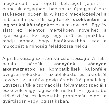
megkarcolt lap rejtett költséget jelent —
nemcsak anyagban, hanem az újragyártáshoz
szükséges időben is. A károk megelőzésével a
hab-parafa párnák segítenek
csökkenteni a
logisztikai költségeket
és a munkaidőt. Egy év
alatt ez jelentős mértékben növelheti a
nyereséget. Ez egy egyszerű és praktikus
módja annak, hogy hatékonyabbá tedd a
működést a minőség feláldozása nélkül.
A praktikusság szintén kulcsfontosságú. A hab-
parafa párnák
könnyűek
,
könnyen
alkalmazhatók
és kompatibilisek különféle
üvegtermékekkel — az ablakoktól és tükröktől
kezdve az autóüvegekig és díszítő panelekig.
Egyszerűsítik a csomagolási folyamatot speciális
eszközök vagy ragasztók nélkül. Ez gyorsabb
előkészítést és kevesebb problémát jelent a
gyártásban vagy logisztikában.