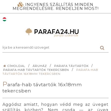
INGYENES SZÁLLÍTÁS MINDEN
MEGRENDELÉSRE. RENDELJEN MOST!
/
/
/
CÍMOLDAL
ÁRUHÁZ
PARAFA TÁVTARTÓK
/
PARAFA-HAB TÁVTARTÓK TEKERCSBEN
PARAFA-HAB
TÁVTARTÓK 16X18MM TEKERCSBEN
P
arafa-hab távtartók 16x18mm
tekercsben
Aggódsz amiatt, hogyan védd meg az üveget
szállítás közben? Nem csoda — az üveg