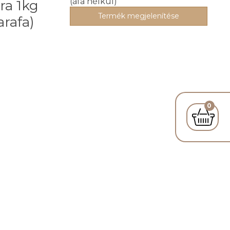
(áfa nélkül)
ra 1kg
Termék megjelenítése
arafa)
0