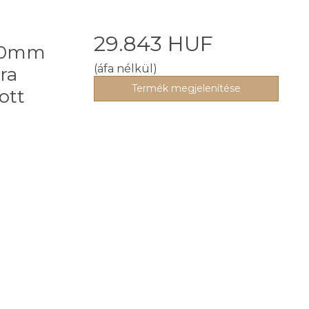
29.843 HUF
-50mm
(áfa nélkül)
ra
Termék megjelenítése
ott