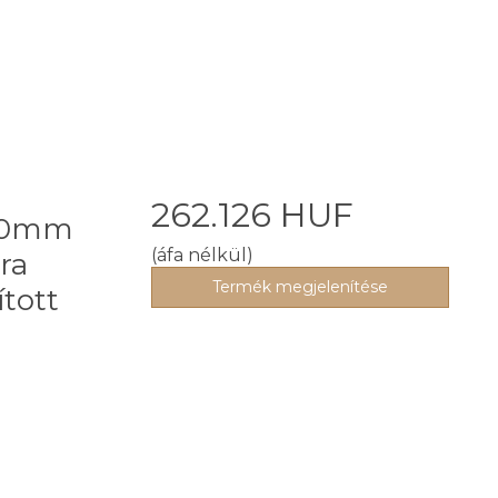
262.126 HUF
-50mm
(áfa nélkül)
ra
Termék megjelenítése
ított