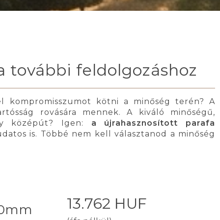
a további feldolgozáshoz
nél kompromisszumot kötni a minőség terén? A
artósság rovására mennek. A kiváló minőségű,
any középút? Igen:
a újrahasznosított parafa
udatos is. Többé nem kell választanod a minőség
13.762 HUF
-50mm