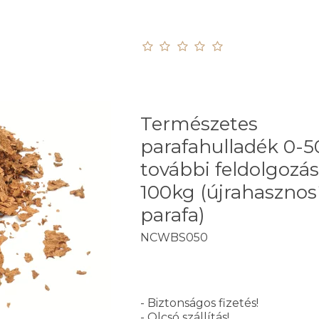
Természetes
parafahulladék 0
további feldolgozás
100kg (újrahasznos
parafa)
NCWBS050
- Biztonságos fizetés!
- Olcsó szállítás!