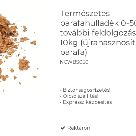
Természetes
parafahulladék 0
további feldolgozás
10kg (újrahasznosít
parafa)
NCWBS050
- Biztonságos fizetés!
- Olcsó szállítás!
- Expressz kézbesítés!
Raktáron