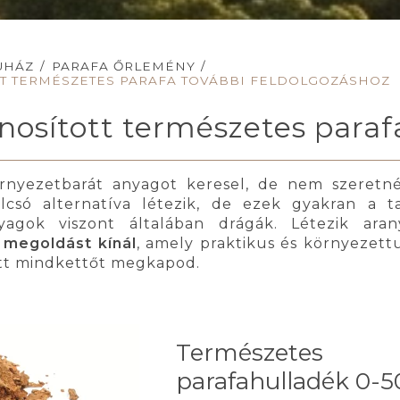
UHÁZ
/
PARAFA ŐRLEMÉNY
/
T TERMÉSZETES PARAFA TOVÁBBI FELDOLGOZÁSHOZ
nosított természetes paraf
örnyezetbarát anyagot keresel, de nem szeret
lcsó alternatíva létezik, de ezek gyakran a t
nyagok viszont általában drágák. Létezik ar
 megoldást kínál
, amely praktikus és környezett
 itt mindkettőt megkapod.
Természetes
parafahulladék 0