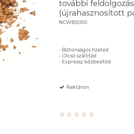
további feldolgozás
(újrahasznosított p
NCWBS050
- Biztonságos fizetés!
- Olcsó szállítás!
- Expressz kézbesítés!
Raktáron