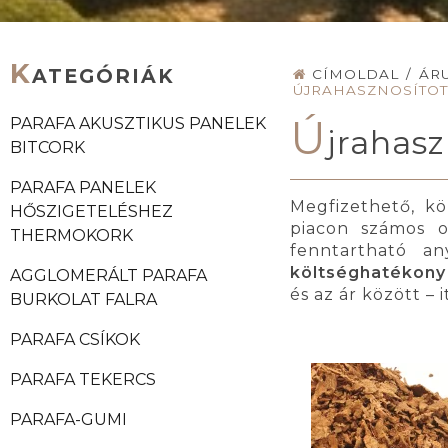
K
ATEGÓRIÁK
CÍMOLDAL
/
ÁR
ÚJRAHASZNOSÍTOT
Ú
PARAFA AKUSZTIKUS PANELEK
jrahasz
BITCORK
PARAFA PANELEK
Megfizethető, k
HŐSZIGETELÉSHEZ
piacon számos o
THERMOKORK
fenntartható a
költséghatékony
AGGLOMERÁLT PARAFA
és az ár között –
BURKOLAT FALRA
PARAFA CSÍKOK
PARAFA TEKERCS
PARAFA-GUMI