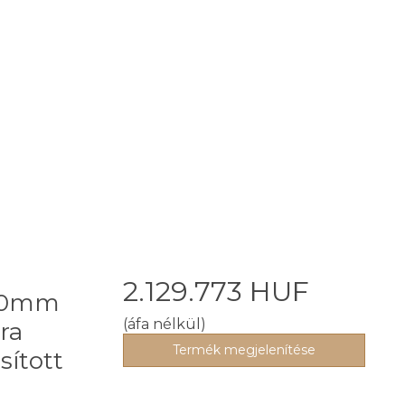
2.129.773 HUF
-50mm
(áfa nélkül)
ra
Termék megjelenítése
sított