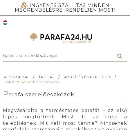
INGYENES SZÁLLÍTÁS MINDEN
MEGRENDELÉSRE. RENDELJEN MOST!
/
/
/
CÍMOLDAL
ÁRUHÁZ
RÖGZÍTÉS ÉS BEFEJEZÉS
PARAFA SZERELŐESZKÖZÖK
P
arafa szerelőeszközök
Megvásárolta a természetes parafát – az első
lépés megtörtént. Most itt az ideje a
telepítésnek. Mit kell most tennie? Nincsenek
megfelelő szerszámai a munkához? Ez gyakran