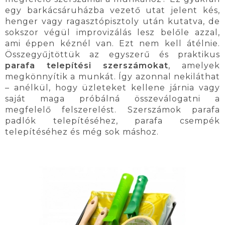
egy barkácsáruházba vezető utat jelent kés,
henger vagy ragasztópisztoly után kutatva, de
sokszor végül improvizálás lesz belőle azzal,
ami éppen kéznél van. Ezt nem kell átélnie.
Összegyűjtöttük az egyszerű és praktikus
parafa telepítési szerszámokat
, amelyek
megkönnyítik a munkát. Így azonnal nekiláthat
– anélkül, hogy üzleteket kellene járnia vagy
saját maga próbálná összeválogatni a
megfelelő felszerelést. Szerszámok parafa
padlók telepítéséhez, parafa csempék
telepítéséhez és még sok máshoz.