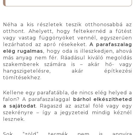
Néha a kis részletek teszik otthonosabbá az
otthont. Ahelyett, hogy feltekernéd a fűtést
vagy vastag függönyöket vennél, egyszerűen
lezárhatod az apró résekeket.
A parafaszalag
elég rugalmas
, hogy oda is illeszkedjen, ahová
más anyag nem fér. Ráadásul kiváló megoldás
szakemberek számára is – akár hő- vagy
hangszigetelésre, akár építkezési
tömítésekhez.
Kellene egy parafatábla, de nincs elég helyed a
falon? A parafaszalaggal
bárhol elkészítheted
a sajátodat
. Ragaszd az asztal fölé vagy egy
szekrényre – így a jegyzeteid mindig kéznél
lesznek.
Sok “zöld” termék nem is annyira