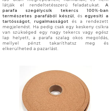
látják el rendeltetésszerű feladatukat.
A
parafa szegélycsík tekercs 100%-ban
természetes parafából készül
, és
egyesíti a
tartósságot
,
rugalmasságot
és a rendezett
megjelenést. Ha pedig csak egy keskeny csíkra
van szükséged egy nagy tekercs vagy egész
lap helyett, a parafa szalag okos megoldás,
mellyel pénzt takaríthatsz meg és
elkerülheted a pazarlást.