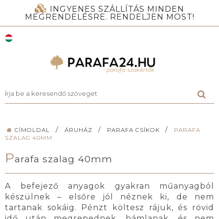
INGYENES SZÁLLÍTÁS MINDEN
MEGRENDELÉSRE. RENDELJEN MOST!
/
/
/
CÍMOLDAL
ÁRUHÁZ
PARAFA CSÍKOK
PARAFA
SZALAG 40MM
P
arafa szalag 40mm
A befejező anyagok gyakran műanyagból
készülnek – elsőre jól néznek ki, de nem
tartanak sokáig. Pénzt költesz rájuk, és rövid
idő után megrepednek, hámlanak, és nem