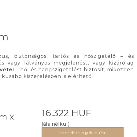
mm
us, biztonságos, tartós és hőszigetelő – és
s vagy látványos megjelenést, vagy kizárólag
vétel
– hő- és hangszigetelést biztosít, miközben
ikusabb kiszerelésben is elérhető.
a
16.322 HUF
5m x
(áfa nélkül)
Termék megjelenítése