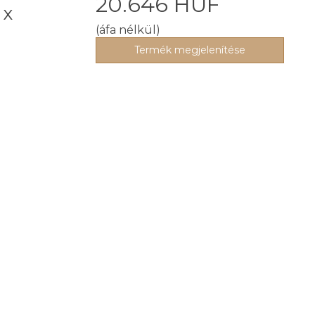
20.646 HUF
 x
(áfa nélkül)
Termék megjelenítése