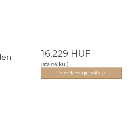
16.229 HUF
den
(áfa nélkül)
Termék megjelenítése