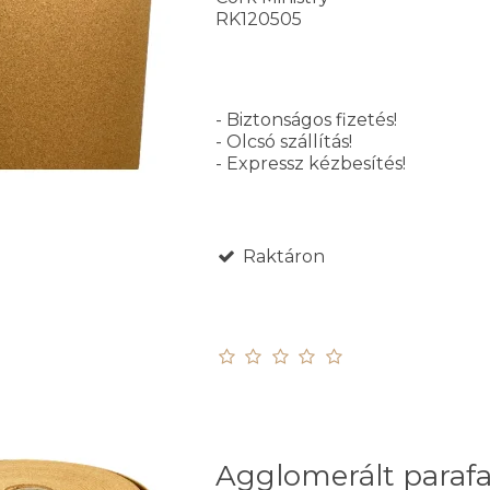
RK120505
- Biztonságos fizetés!
- Olcsó szállítás!
- Expressz kézbesítés!
Raktáron
Agglomerált paraf