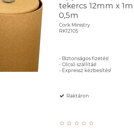
tekercs 12mm x 1m
0,5m
Cork Ministry
RK12105
- Biztonságos fizetés!
- Olcsó szállítás!
- Expressz kézbesítés!
Raktáron