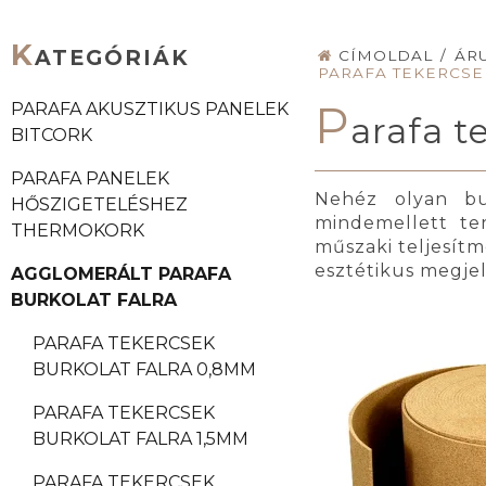
K
ATEGÓRIÁK
CÍMOLDAL
/
ÁR
PARAFA TEKERCSE
P
PARAFA AKUSZTIKUS PANELEK
arafa t
BITCORK
PARAFA PANELEK
Nehéz olyan bur
HŐSZIGETELÉSHEZ
mindemellett te
THERMOKORK
műszaki teljesítm
esztétikus megjel
AGGLOMERÁLT PARAFA
BURKOLAT FALRA
PARAFA TEKERCSEK
BURKOLAT FALRA 0,8MM
PARAFA TEKERCSEK
BURKOLAT FALRA 1,5MM
PARAFA TEKERCSEK