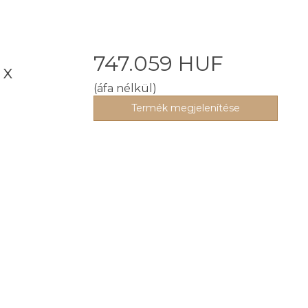
a
747.059 HUF
 x
(áfa nélkül)
Termék megjelenítése