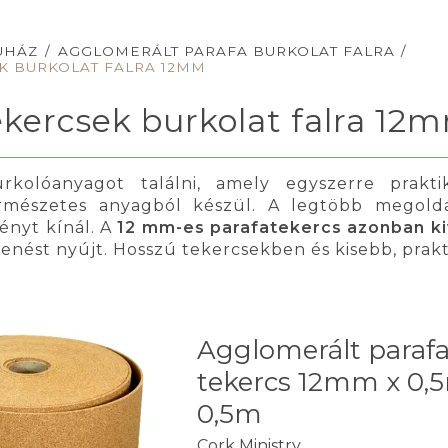
UHÁZ
/
AGGLOMERÁLT PARAFA BURKOLAT FALRA
/
K BURKOLAT FALRA 12MM
ekercsek burkolat falra 12
kolóanyagot találni, amely egyszerre praktik
rmészetes anyagból készül. A legtöbb megoldá
ényt kínál. A
12 mm-es parafatekercs azonban ki
enést nyújt. Hosszú tekercsekben és kisebb, prakt
Agglomerált paraf
tekercs 12mm x 0,
0,5m
Cork Ministry