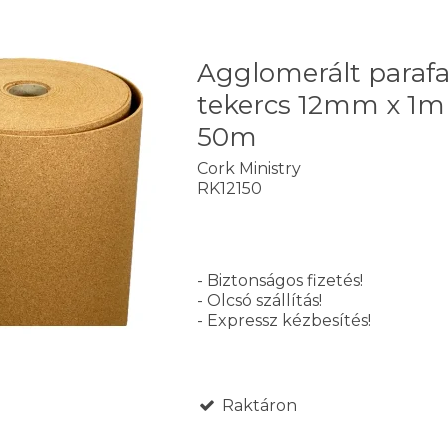
Agglomerált paraf
tekercs 12mm x 1m
50m
Cork Ministry
RK12150
- Biztonságos fizetés!
- Olcsó szállítás!
- Expressz kézbesítés!
Raktáron