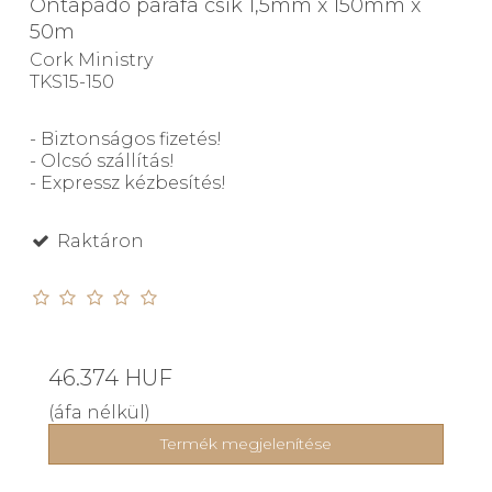
Öntapadó parafa csík 1,5mm x 150mm x
50m
Cork Ministry
TKS15-150
- Biztonságos fizetés!
- Olcsó szállítás!
- Expressz kézbesítés!
Raktáron
46.374 HUF
(áfa nélkül)
Termék megjelenítése