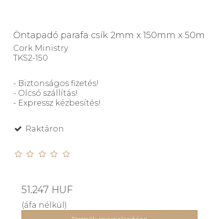
Öntapadó parafa csík 2mm x 150mm x 50m
Cork Ministry
TKS2-150
- Biztonságos fizetés!
- Olcsó szállítás!
- Expressz kézbesítés!
Raktáron
51.247 HUF
(áfa nélkül)
Termék megjelenítése