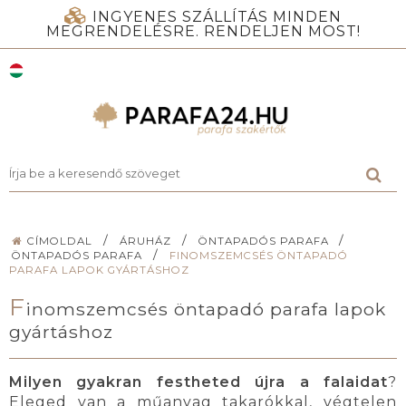
INGYENES SZÁLLÍTÁS MINDEN
MEGRENDELÉSRE. RENDELJEN MOST!
/
/
/
CÍMOLDAL
ÁRUHÁZ
ÖNTAPADÓS PARAFA
/
ÖNTAPADÓS PARAFA
FINOMSZEMCSÉS ÖNTAPADÓ
PARAFA LAPOK GYÁRTÁSHOZ
F
inomszemcsés öntapadó parafa lapok
gyártáshoz
Milyen gyakran festheted újra a falaidat
?
Eleged van a műanyag takarókkal, végtelen