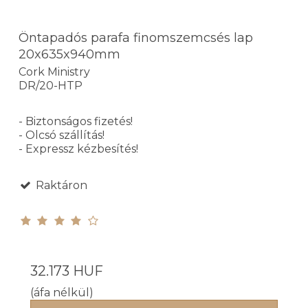
Öntapadós parafa finomszemcsés lap
20x635x940mm
Cork Ministry
DR/20-HTP
- Biztonságos fizetés!
- Olcsó szállítás!
- Expressz kézbesítés!
Raktáron
32.173 HUF
(áfa nélkül)