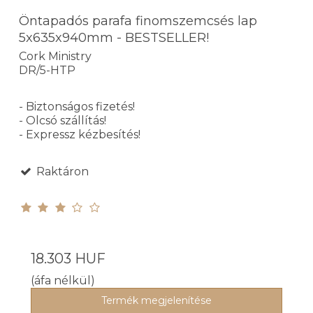
Öntapadós parafa finomszemcsés lap
5x635x940mm - BESTSELLER!
Cork Ministry
DR/5-HTP
- Biztonságos fizetés!
- Olcsó szállítás!
- Expressz kézbesítés!
Raktáron
18.303 HUF
(áfa nélkül)
Termék megjelenítése