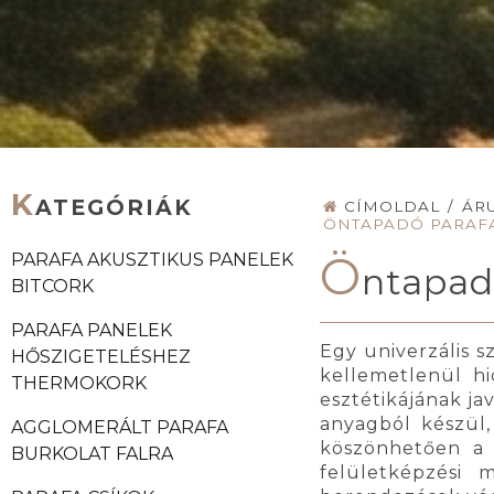
K
ATEGÓRIÁK
CÍMOLDAL
/
ÁR
ÖNTAPADÓ PARAF
Ö
PARAFA AKUSZTIKUS PANELEK
ntapad
BITCORK
PARAFA PANELEK
Egy univerzális s
HŐSZIGETELÉSHEZ
kellemetlenül hi
THERMOKORK
esztétikájának ja
anyagból készül,
AGGLOMERÁLT PARAFA
köszönhetően a f
BURKOLAT FALRA
felületképzési 