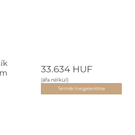
ík
33.634 HUF
0m
(áfa nélkül)
Termék megjelenítése