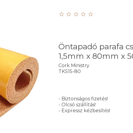
Öntapadó parafa cs
1,5mm x 80mm x 
Cork Ministry
TKS15-80
- Biztonságos fizetés!
- Olcsó szállítás!
- Expressz kézbesítés!