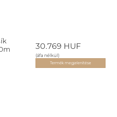
ík
30.769 HUF
50m
(áfa nélkül)
Termék megjelenítése