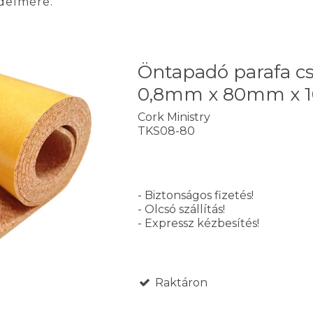
delmére.
Öntapadó parafa cs
0,8mm x 80mm x 
Cork Ministry
TKS08-80
- Biztonságos fizetés!
- Olcsó szállítás!
- Expressz kézbesítés!
Raktáron