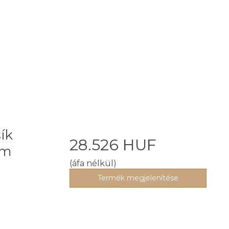
ík
28.526 HUF
0m
(áfa nélkül)
Termék megjelenítése