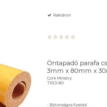
Raktáron
Öntapadó parafa cs
3mm x 80mm x 3
Cork Ministry
TKS3-80
- Biztonságos fizetés!