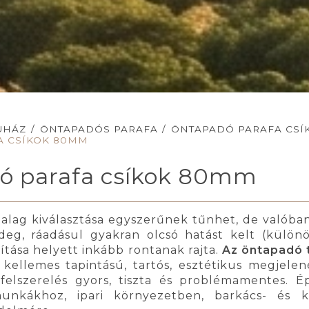
UHÁZ
/
ÖNTAPADÓS PARAFA
/
ÖNTAPADÓ PARAFA CSÍ
A CSÍKOK 80MM
ó parafa csíkok 80mm
zalag kiválasztása egyszerűnek tűnhet, de valóba
deg, ráadásul gyakran olcsó hatást kelt (különö
vítása helyett inkább rontanak rajta.
Az öntapadó 
 kellemes tapintású, tartós, esztétikus megjele
elszerelés gyors, tiszta és problémamentes. É
munkákhoz, ipari környezetben, barkács- és k