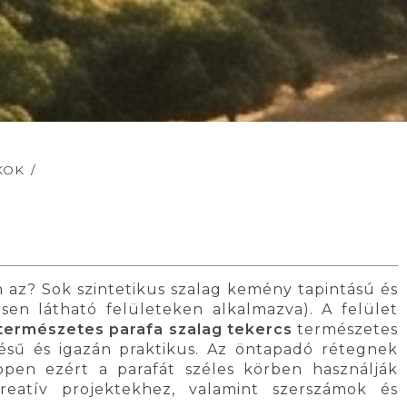
KOK
/
n az? Sok szintetikus szalag kemény tapintású és
sen látható felületeken alkalmazva). A felület
természetes parafa szalag tekercs
természetes
nésű és igazán praktikus. Az öntapadó rétegnek
ppen ezért a parafát széles körben használják
reatív projektekhez, valamint szerszámok és