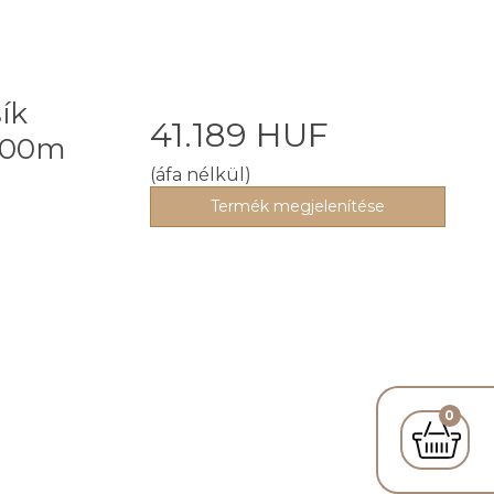
ík
41.189 HUF
100m
(áfa nélkül)
Termék megjelenítése
0