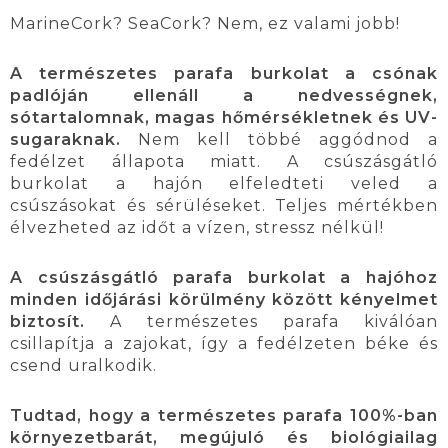
MarineCork? SeaCork? Nem, ez valami jobb!
A természetes parafa burkolat a csónak
padlóján ellenáll a nedvességnek,
sótartalomnak, magas hőmérsékletnek és UV-
sugaraknak.
Nem kell többé aggódnod a
fedélzet állapota miatt. A csúszásgátló
burkolat a hajón elfeledteti veled a
csúszásokat és sérüléseket. Teljes mértékben
élvezheted az időt a vízen, stressz nélkül!
A csúszásgátló parafa burkolat a hajóhoz
minden időjárási körülmény között kényelmet
biztosít.
A természetes parafa kiválóan
csillapítja a zajokat, így a fedélzeten béke és
csend uralkodik.
Tudtad, hogy a természetes parafa 100%-ban
környezetbarát, megújuló és biológiailag