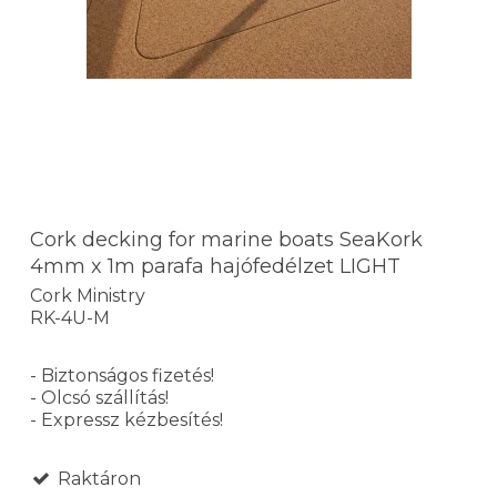
Cork decking for marine boats SeaKork
4mm x 1m parafa hajófedélzet LIGHT
Cork Ministry
RK-4U-M
- Biztonságos fizetés!
- Olcsó szállítás!
- Expressz kézbesítés!
Raktáron