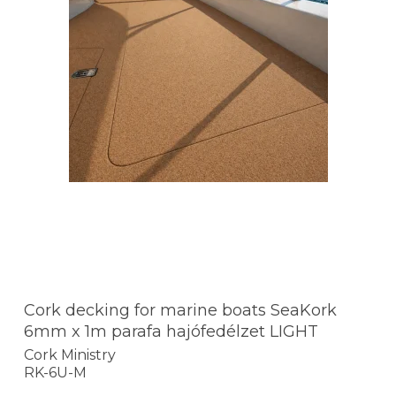
Cork decking for marine boats SeaKork
6mm x 1m parafa hajófedélzet LIGHT
Cork Ministry
RK-6U-M