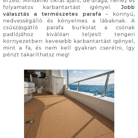
érzést. Mindenki tikfát ajánl, de drága, nehéz és
folyamatos karbantartást igényel.
Jobb
választás a természetes parafa
– könnyű,
nedvességálló és kényelmes a lábaknak. A
csúszásgátló parafa burkolat a csónak
padlójához kiválóan teljesít tengeri
környezetben: kevesebb karbantartást igényel,
mint a fa, és nem kell gyakran cserélni, így
pénzt takaríthatsz meg!