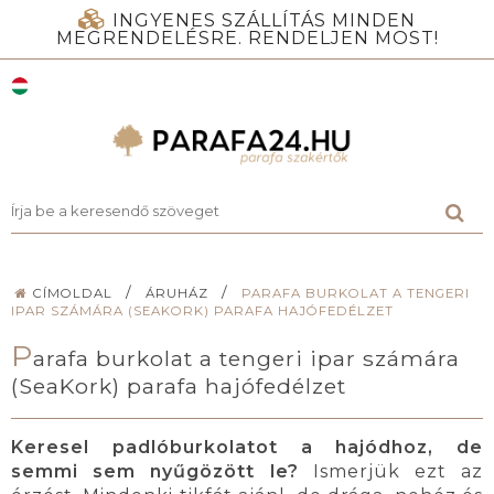
INGYENES SZÁLLÍTÁS MINDEN
MEGRENDELÉSRE. RENDELJEN MOST!
/
/
CÍMOLDAL
ÁRUHÁZ
PARAFA BURKOLAT A TENGERI
IPAR SZÁMÁRA (SEAKORK) PARAFA HAJÓFEDÉLZET
P
arafa burkolat a tengeri ipar számára
(SeaKork) parafa hajófedélzet
Keresel padlóburkolatot a hajódhoz, de
semmi sem nyűgözött le?
Ismerjük ezt az