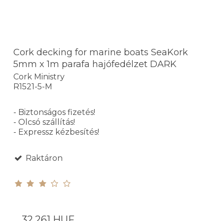
Cork decking for marine boats SeaKork
5mm x 1m parafa hajófedélzet DARK
Cork Ministry
R1521-5-M
- Biztonságos fizetés!
- Olcsó szállítás!
- Expressz kézbesítés!
Raktáron
32.261 HUF