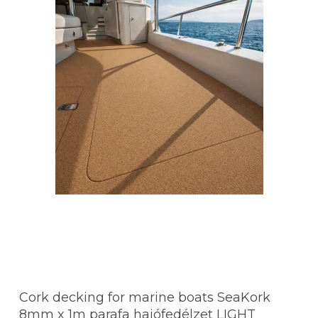
Cork decking for marine boats SeaKork
8mm x 1m parafa hajófedélzet LIGHT