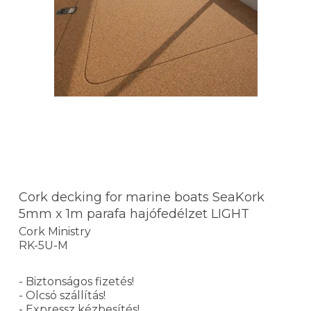
Cork decking for marine boats SeaKork
5mm x 1m parafa hajófedélzet LIGHT
Cork Ministry
RK-5U-M
- Biztonságos fizetés!
- Olcsó szállítás!
- Expressz kézbesítés!