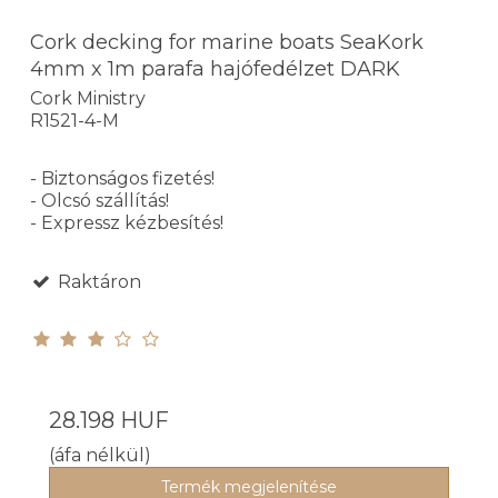
Cork decking for marine boats SeaKork
4mm x 1m parafa hajófedélzet DARK
Cork Ministry
R1521-4-M
- Biztonságos fizetés!
- Olcsó szállítás!
- Expressz kézbesítés!
Raktáron
28.198 HUF
(áfa nélkül)
Termék megjelenítése