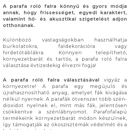
A parafa roló falra könnyű és gyors módja
annak, hogy frissességet, egyedi karaktert,
valamint hő- és akusztikai szigetelést adjon
otthonának.
Különböző vastagságokban használhatja
burkolatokra, faldekorációra vagy
hirdetőtáblákra. Könnyen telepíthető,
környezetbarát és tartós, a parafa roló falra
választása évtizedekig élvezni fogja!
A parafa roló falra választásával
vigyáz a
környezetre! A parafa egy megújuló és
újrahasznosítható anyag, amelyet fák kivágása
nélkül nyernek. A parafák ötvenszer több szén-
dioxidot nyelnek el, mint más fák, jelentősen
csökkentve a szénlábnyomot. Parafofalapú
termékeink környezetbarát módon készülnek,
így támogatják az ökoszisztémák védelmét és a