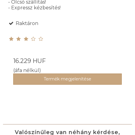
- Olcsó szállítás!
- Expressz kézbesítés!
Raktáron
16.229 HUF
(áfa nélkül)
Termék megjelenítése
Valószínűleg van néhány kérdése,