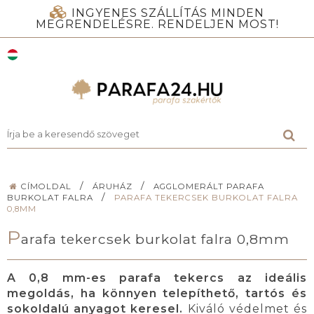
INGYENES SZÁLLÍTÁS MINDEN
MEGRENDELÉSRE. RENDELJEN MOST!
/
/
CÍMOLDAL
ÁRUHÁZ
AGGLOMERÁLT PARAFA
/
BURKOLAT FALRA
PARAFA TEKERCSEK BURKOLAT FALRA
0,8MM
P
arafa tekercsek burkolat falra 0,8mm
A 0,8 mm-es parafa tekercs az ideális
megoldás, ha könnyen telepíthető, tartós és
sokoldalú anyagot keresel.
Kiváló védelmet és