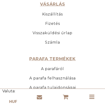
VÁSÁRLÁS
Kiszállítás
Fizetés
Visszaküldési űrlap
Számla
PARAFA TERMÉKEK
A parafáról
A parafa felhasználása
A parafa tulajdonságai
Valuta:
Válj viszonteladóvá