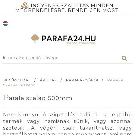
INGYENES SZÁLLÍTÁS MINDEN
MEGRENDELÉSRE. RENDELJEN MOST!
/
/
/
CÍMOLDAL
ÁRUHÁZ
PARAFA CSÍKOK
PARAFA
SZALAG 500MM
P
arafa szalag 500mm
Nem könnyű jó szigetelést találni – a legtöbb
termék vagy hamisnak tűnik, vagy azonnal
szétesik. A végén csak takaríthatsz, vagy
használhatsz valami ronda műanyagot, ami nem