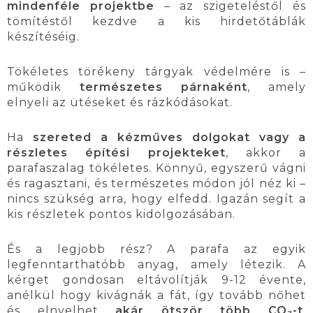
mindenféle projektbe
– az szigeteléstől és
tömítéstől kezdve a kis hirdetőtáblák
készítéséig.
Tökéletes törékeny tárgyak védelmére is –
működik
természetes párnaként
, amely
elnyeli az ütéseket és rázkódásokat.
Ha
szereted a kézműves dolgokat vagy a
részletes építési projekteket
, akkor a
parafaszalag tökéletes. Könnyű, egyszerű vágni
és ragasztani, és természetes módon jól néz ki –
nincs szükség arra, hogy elfedd. Igazán segít a
kis részletek pontos kidolgozásában.
És a legjobb rész? A parafa az egyik
legfenntarthatóbb anyag, amely létezik. A
kérget gondosan eltávolítják 9-12 évente,
anélkül hogy kivágnák a fát, így tovább nőhet
és elnyelhet
akár ötször több CO₂-t
.