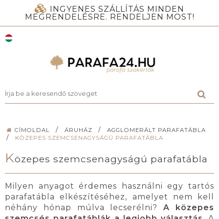
INGYENES SZÁLLÍTÁS MINDEN
MEGRENDELÉSRE. RENDELJEN MOST!
/
/
CÍMOLDAL
ÁRUHÁZ
AGGLOMERÁLT PARAFATÁBLA
/
KÖZEPES SZEMCSENAGYSÁGÚ PARAFATÁBLA
K
özepes szemcsenagyságú parafatábla
Milyen anyagot érdemes használni egy tartós
parafatábla elkészítéséhez, amelyet nem kell
néhány hónap múlva lecserélni?
A közepes
szemcsés parafatáblák a legjobb választás
. A