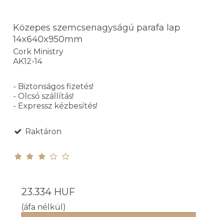
Közepes szemcsenagyságú parafa lap
14x640x950mm
Cork Ministry
AK12-14
- Biztonságos fizetés!
- Olcsó szállítás!
- Expressz kézbesítés!
Raktáron
23.334 HUF
(áfa nélkül)