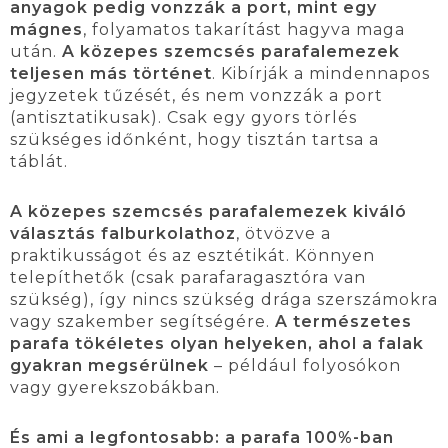
anyagok pedig vonzzák a port, mint egy
mágnes
, folyamatos takarítást hagyva maga
után.
A közepes szemcsés parafalemezek
teljesen más történet
. Kibírják a mindennapos
jegyzetek tűzését, és nem vonzzák a port
(antisztatikusak). Csak egy gyors törlés
szükséges időnként, hogy tisztán tartsa a
táblát.
A közepes szemcsés parafalemezek kiváló
választás falburkolathoz
, ötvözve a
praktikusságot és az esztétikát. Könnyen
telepíthetők (csak parafaragasztóra van
szükség), így nincs szükség drága szerszámokra
vagy szakember segítségére.
A természetes
parafa tökéletes olyan helyeken, ahol a falak
gyakran megsérülnek
– például folyosókon
vagy gyerekszobákban.
És ami a legfontosabb: a parafa 100%-ban