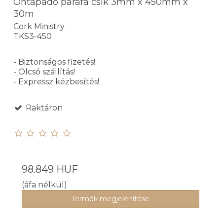
Öntapadó parafa csík 3mm x 450mm x
30m
Cork Ministry
TKS3-450
- Biztonságos fizetés!
- Olcsó szállítás!
- Expressz kézbesítés!
Raktáron
98.849 HUF
(áfa nélkül)
Termék megjelenítése