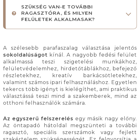
SZÜKSÉG VAN-E TOVÁBBI
RAGASZTÓRA, ÉS MILYEN
FELÜLETEK ALKALMASAK?
A szélesebb parafaszalag választása jelentős
sokoldalúságot
kínál. A nagyobb fedési felület
alkalmassá teszi szigetelési munkákhoz,
felületvédelemhez, hirdetőtáblákhoz, befejező
részletekhez, kreatív barkácsötletekhez,
valamint számos ipari felhasználáshoz. Egyetlen
tekercs több igényt is kielégíthet, ami praktikus
választássá teszi mind a szakemberek, mind az
otthoni felhasználók számára.
Az egyszerű felszerelés
egy másik nagy előny.
Az öntapadó hátoldal megszünteti a további
ragasztó, speciális szerszámok vagy fejlett
szakértelem szükségességét. Ez felgyorsítja a