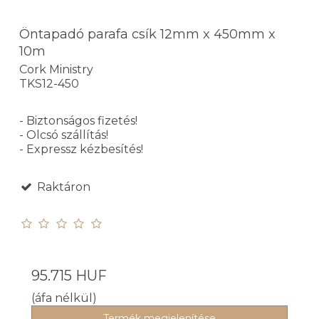
Öntapadó parafa csík 12mm x 450mm x
10m
Cork Ministry
TKS12-450
- Biztonságos fizetés!
- Olcsó szállítás!
- Expressz kézbesítés!
Raktáron
95.715 HUF
(áfa nélkül)
Termék megjelenítése