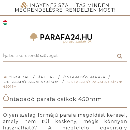
INGYENES SZÁLLÍTÁS MINDEN
MEGRENDELÉSRE. RENDELJEN MOST!
/
/
/
CÍMOLDAL
ÁRUHÁZ
ÖNTAPADÓS PARAFA
/
ÖNTAPADÓ PARAFA CSÍKOK
ÖNTAPADÓ PARAFA CSÍKOK
450MM
Ö
ntapadó parafa csíkok 450mm
Olyan szalag formájú parafa megoldást keresel,
amely nem túl keskeny, mégis könnyen
használható? A megfelelő egyensúly