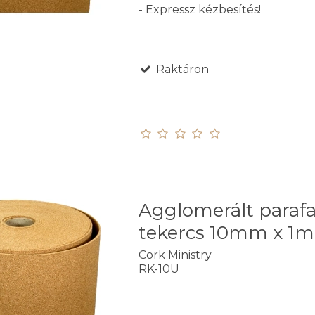
- Expressz kézbesítés!
Raktáron
Agglomerált paraf
tekercs 10mm x 1m
Cork Ministry
RK-10U