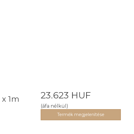
a
23.623 HUF
 x 1m
(áfa nélkül)
Termék megjelenítése