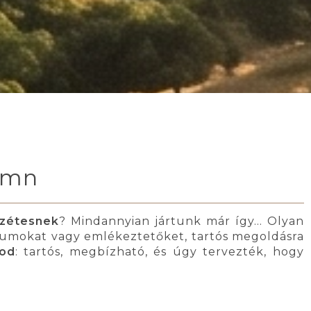
0mmn
szétesnek
? Mindannyian jártunk már így... Olyan
tumokat vagy emlékeztetőket, tartós megoldásra
sod
: tartós, megbízható, és úgy tervezték, hogy