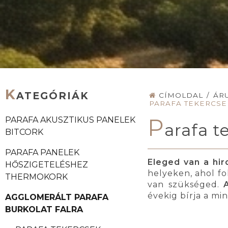
K
ATEGÓRIÁK
CÍMOLDAL
/
ÁR
PARAFA TEKERCSE
P
PARAFA AKUSZTIKUS PANELEK
arafa t
BITCORK
PARAFA PANELEK
Eleged van a hir
HŐSZIGETELÉSHEZ
helyeken, ahol f
THERMOKORK
van szükséged.
évekig bírja a mi
AGGLOMERÁLT PARAFA
BURKOLAT FALRA