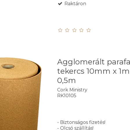
Raktáron
Agglomerált paraf
tekercs 10mm x 1m
0,5m
Cork Ministry
RK10105
- Biztonságos fizetés!
- Olcsó szállítás!