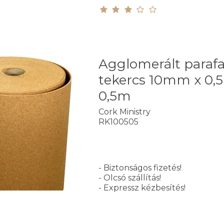
Agglomerált paraf
tekercs 10mm x 0,
0,5m
Cork Ministry
RK100505
- Biztonságos fizetés!
- Olcsó szállítás!
- Expressz kézbesítés!