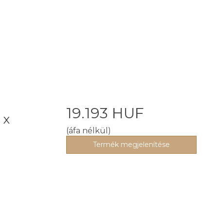
a
19.193 HUF
 x
(áfa nélkül)
Termék megjelenítése