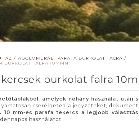
UHÁZ
/
AGGLOMERÁLT PARAFA BURKOLAT FALRA
/
K BURKOLAT FALRA 10MMN
ekercsek burkolat falra 1
detőtáblákból, amelyek néhány használat után 
olyamatosan cserélgeted a jegyzeteket, dokumen
A 10 mm-es parafa tekercs a legjobb választá
ndennapos használatot.