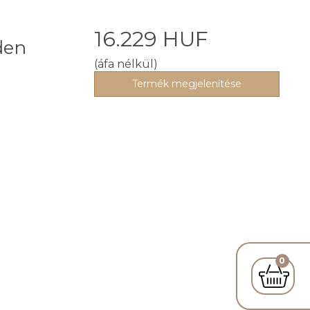
16.229 HUF
den
(áfa nélkül)
Termék megjelenítése
0