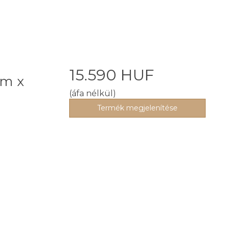
a
15.590 HUF
5m x
(áfa nélkül)
Termék megjelenítése